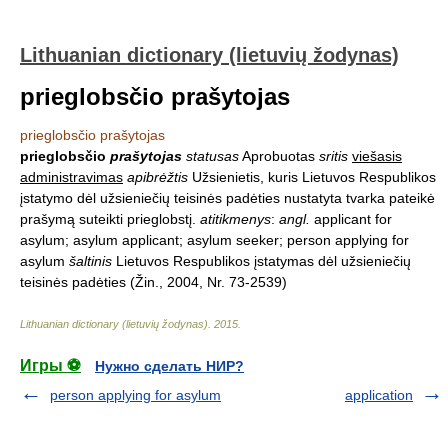
Lithuanian dictionary (lietuvių žodynas)
prieglobsčio prašytojas
prieglobsčio prašytojas
prieglobsčio
prašytojas
statusas
Aprobuotas
sritis
viešasis
administravimas
apibrėžtis
Užsienietis, kuris Lietuvos Respublikos
įstatymo dėl užsieniečių teisinės padėties nustatyta tvarka pateikė
prašymą suteikti prieglobstį.
atitikmenys
:
angl.
applicant for
asylum; asylum applicant; asylum seeker; person applying for
asylum
šaltinis
Lietuvos Respublikos įstatymas dėl užsieniečių
teisinės padėties (Žin., 2004, Nr. 73-2539)
Lithuanian dictionary (lietuvių žodynas)
.
2015
.
Игры ⚽
Нужно сделать НИР?
person applying for asylum
application