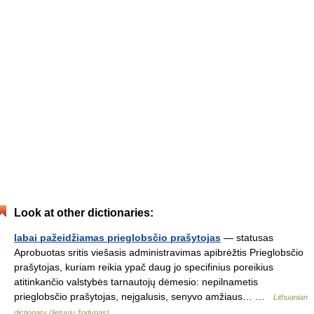
Look at other dictionaries:
labai pažeidžiamas prieglobsčio prašytojas
— statusas
Aprobuotas sritis viešasis administravimas apibrėžtis Prieglobsčio
prašytojas, kuriam reikia ypač daug jo specifinius poreikius
atitinkančio valstybės tarnautojų dėmesio: nepilnametis
prieglobsčio prašytojas, neįgalusis, senyvo amžiaus… …
Lithuanian
dictionary (lietuvių žodynas)