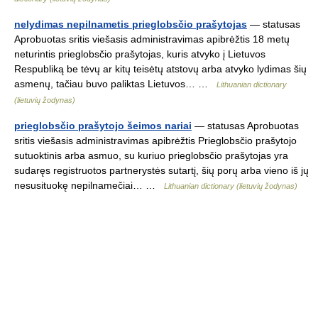
nelydimas nepilnametis prieglobsčio prašytojas
— statusas
Aprobuotas sritis viešasis administravimas apibrėžtis 18 metų
neturintis prieglobsčio prašytojas, kuris atvyko į Lietuvos
Respubliką be tėvų ar kitų teisėtų atstovų arba atvyko lydimas šių
asmenų, tačiau buvo paliktas Lietuvos… …
Lithuanian dictionary
(lietuvių žodynas)
prieglobsčio prašytojo šeimos nariai
— statusas Aprobuotas
sritis viešasis administravimas apibrėžtis Prieglobsčio prašytojo
sutuoktinis arba asmuo, su kuriuo prieglobsčio prašytojas yra
sudaręs registruotos partnerystės sutartį, šių porų arba vieno iš jų
nesusituokę nepilnamečiai… …
Lithuanian dictionary (lietuvių žodynas)