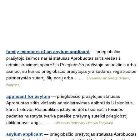
family members of an asylum applicant
— prieglobsčio
prašytojo šeimos nariai statusas Aprobuotas sritis viešasis
administravimas apibrėžtis Prieglobsčio prašytojo sutuoktinis arba
asmuo, su kuriuo prieglobsčio prašytojas yra sudaręs registruotos
partnerystės sutartį, šių porų arba… …
Lithuanian dictionary (lietuvių
žodynas)
applicant for asylum
— prieglobsčio prašytojas statusas
Aprobuotas sritis viešasis administravimas apibrėžtis Užsienietis,
kuris Lietuvos Respublikos įstatymo dėl užsieniečių teisinės
padėties nustatyta tvarka pateikė prašymą suteikti prieglobstį.
atitikmenys: angl.… …
Lithuanian dictionary (lietuvių žodynas)
asylum applicant
— prieglobsčio prašytojas statusas Aprobuotas