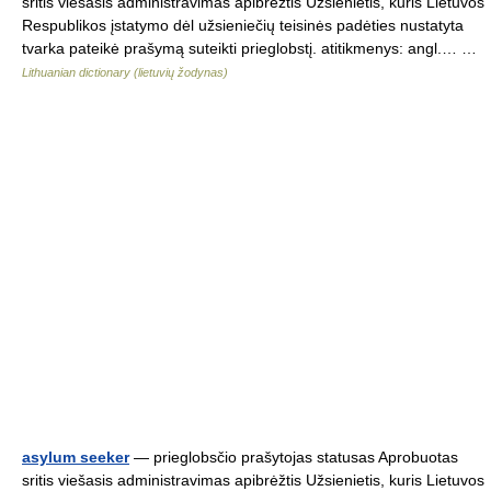
sritis viešasis administravimas apibrėžtis Užsienietis, kuris Lietuvos
Respublikos įstatymo dėl užsieniečių teisinės padėties nustatyta
tvarka pateikė prašymą suteikti prieglobstį. atitikmenys: angl.… …
Lithuanian dictionary (lietuvių žodynas)
asylum seeker
— prieglobsčio prašytojas statusas Aprobuotas
sritis viešasis administravimas apibrėžtis Užsienietis, kuris Lietuvos