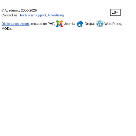
© Academic, 2000-2026
18+
Contact us:
Technical Support
,
Advertising
Dictionaries export
, created on PHP,
Joomla,
Drupal,
WordPress,
MODx.