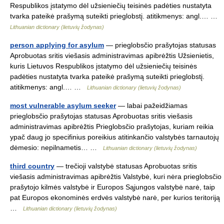
Respublikos įstatymo dėl užsieniečių teisinės padėties nustatyta
tvarka pateikė prašymą suteikti prieglobstį. atitikmenys: angl.… …
Lithuanian dictionary (lietuvių žodynas)
person applying for asylum
— prieglobsčio prašytojas statusas
Aprobuotas sritis viešasis administravimas apibrėžtis Užsienietis,
kuris Lietuvos Respublikos įstatymo dėl užsieniečių teisinės
padėties nustatyta tvarka pateikė prašymą suteikti prieglobstį.
atitikmenys: angl.… …
Lithuanian dictionary (lietuvių žodynas)
most vulnerable asylum seeker
— labai pažeidžiamas
prieglobsčio prašytojas statusas Aprobuotas sritis viešasis
administravimas apibrėžtis Prieglobsčio prašytojas, kuriam reikia
ypač daug jo specifinius poreikius atitinkančio valstybės tarnautojų
dėmesio: nepilnametis… …
Lithuanian dictionary (lietuvių žodynas)
third country
— trečioji valstybė statusas Aprobuotas sritis
viešasis administravimas apibrėžtis Valstybė, kuri nėra prieglobsčio
prašytojo kilmės valstybė ir Europos Sąjungos valstybė narė, taip
pat Europos ekonominės erdvės valstybė narė, per kurios teritoriją
…
Lithuanian dictionary (lietuvių žodynas)